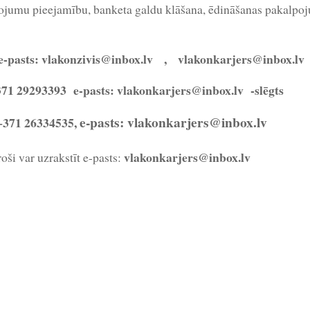
jumu pieejamību, banketa galdu klāšana, ēdināšanas pakalpoju
e-pasts: vlakonzivis@inbox.lv ,
vlakonkarjers@inbox.lv
371 29293393
e-pasts: vlakonkarjers@inbox.lv -slēgts
e-pasts: vlakonkarjers@inbox.lv
 +371 26334535,
vlakonkarjers@inbox.lv
i var uzrakstīt e-pasts: