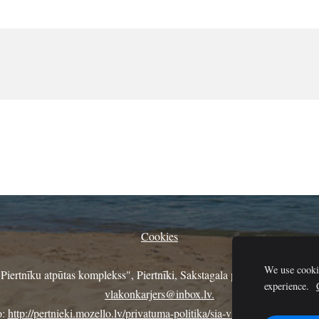
Cookies
We use cookie
"Piertnīku atpūtas komplekss", Piertnīki, Sakstagala pagasts, Rēzeknes
experience.
vlakonkarjers@inbox.lv
.
o:
http://pertnieki.mozello.lv/privatuma-politika/sia-vlakon-datu-privatum