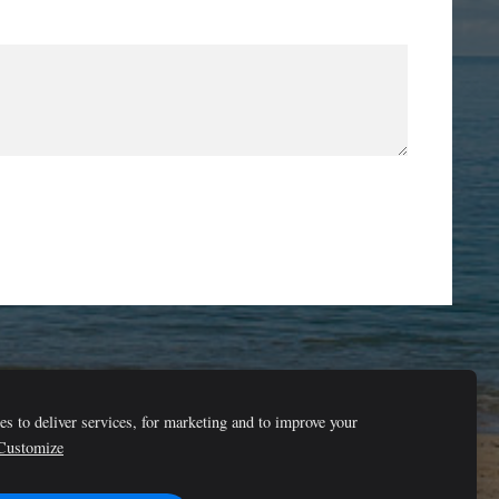
s to deliver services, for marketing and to improve your
 novads, LV-4645
Kontakttālrunis: 29417333, e-pasts:
Customize
a-politika/