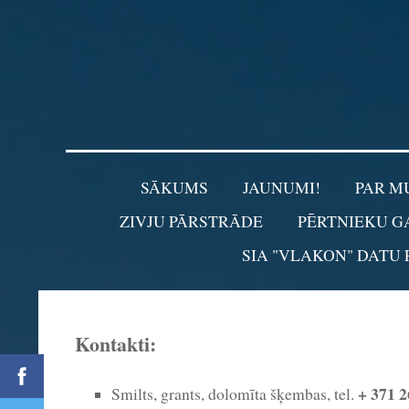
SĀKUMS
JAUNUMI!
PAR M
ZIVJU PĀRSTRĀDE
PĒRTNIEKU G
SIA "VLAKON" DATU
Kontakti:
+ 371 
Smilts, grants, dolomīta šķembas, tel.