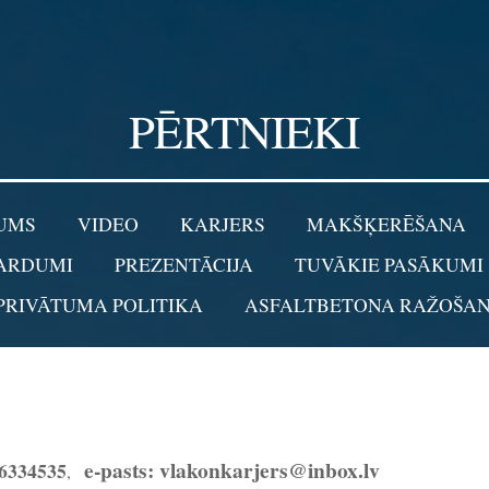
PĒRTNIEKI
UMS
VIDEO
KARJERS
MAKŠĶERĒŠANA
ARDUMI
PREZENTĀCIJA
TUVĀKIE PASĀKUMI
 PRIVĀTUMA POLITIKA
ASFALTBETONA RAŽOŠA
e-pasts: vlakonkarjers@inbox.lv
26334535
,