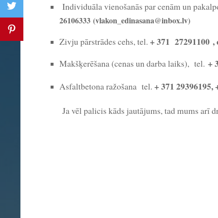
Individuāla vienošanās par cenām un pakalpo
26106333 (vlakon_edinasana@inbox.lv)
+ 371 27291100
, 
Zivju pārstrādes cehs, tel.
+ 
Makšķerēšana (cenas un darba laiks), tel.
+ 371 29396195,
Asfaltbetona ražošana tel.
Ja vēl palicis kāds jautājums, tad mums arī droš