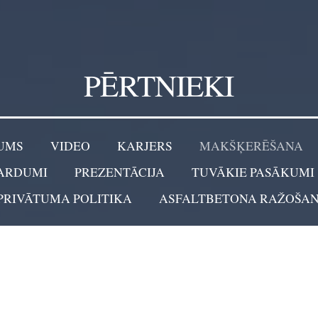
PĒRTNIEKI
UMS
VIDEO
KARJERS
MAKŠĶERĒŠANA
ARDUMI
PREZENTĀCIJA
TUVĀKIE PASĀKUMI
 PRIVĀTUMA POLITIKA
ASFALTBETONA RAŽOŠA