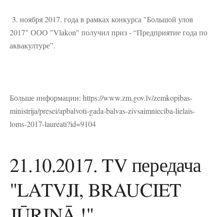
3. ноября 2017. года в рамках конкурса "Большой улов
2017" ООО "Vlakon" получил приз - “Предприятие года по
аквакултуре”.
Больше информации: https://www.zm.gov.lv/zemkopibas-
ministrija/presei/apbalvoti-gada-balvas-zivsaimnieciba-lielais-
loms-2017-laureati?id=9104
21.10.2017. TV передача
"LATVJI, BRAUCIET
JŪRIŅĀ !"