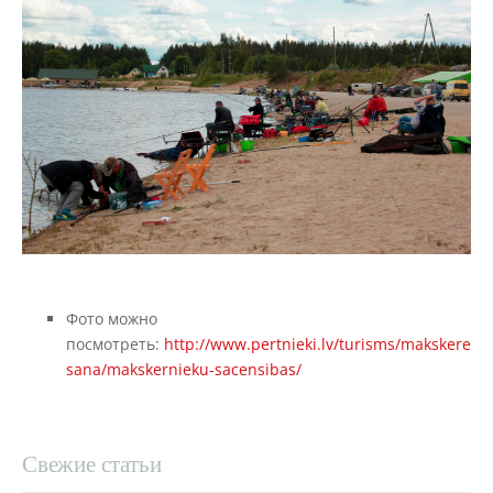
Фото можно
посмотреть:
http://www.pertnieki.lv/turisms/makskere
sana/makskernieku-sacensibas/
Свежие статьи