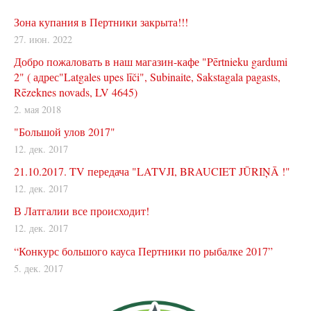
Зона купания в Пертники закрыта!!!
27. июн. 2022
Добро пожаловать в наш магазин-кафе "Pērtnieku gardumi
2" ( адрес"Latgales upes līči", Subinaite, Sakstagala pagasts,
Rēzeknes novads, LV 4645)
2. мая 2018
"Большой улов 2017"
12. дек. 2017
21.10.2017. TV передача "LATVJI, BRAUCIET JŪRIŅĀ !"
12. дек. 2017
В Латгалии все происходит!
12. дек. 2017
“Конкурс большого кауса Пертники по рыбалке 2017”
5. дек. 2017