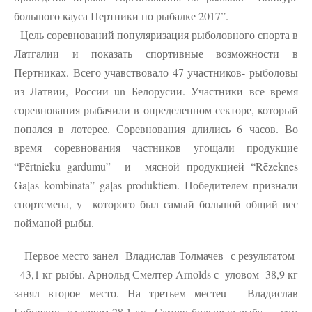
большого кауса Пертники по рыбалке 2017”.
Цель соревнований популяризация рыболовного спорта в
Латгалии и показать спортивные возможности в
Пертниках. Всего учавствовало 47 участников- рыболовы
из Латвии, России un Белорусии. Участники все время
соревнования рыбачили в определенном секторе, который
попался в лотерее. Соревнования длились 6 часов. Во
время соревнования частников угощали продукцие
“Pērtnieku gardumu”
и мясной продукцией “Rēzeknes
Gaļas kombināta” gaļas produktiem. Победителем признали
спортсмена, у которого был самый большой общий вес
пойманой рыбы.
Первое место занел Владислав Толмачев с результатом
- 43,1 кг рыбы. Арнольд Смелтер Arnolds с уловом 38,9 кг
занял второе место. На третьем местеu - Владислав
Бубнелис с уловом 28,1 кг . Самую большую рыбу - сом