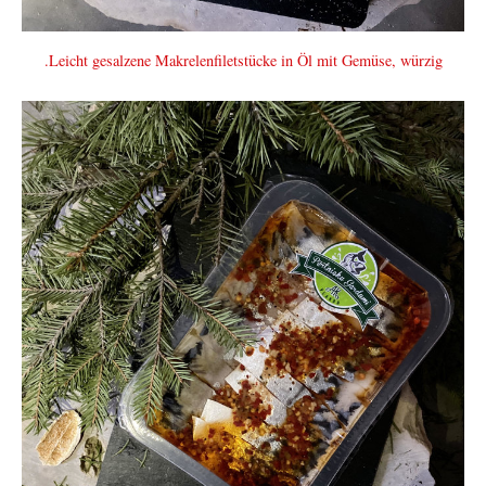
.Leicht gesalzene Makrelenfiletstücke in Öl mit Gemüse, würzig